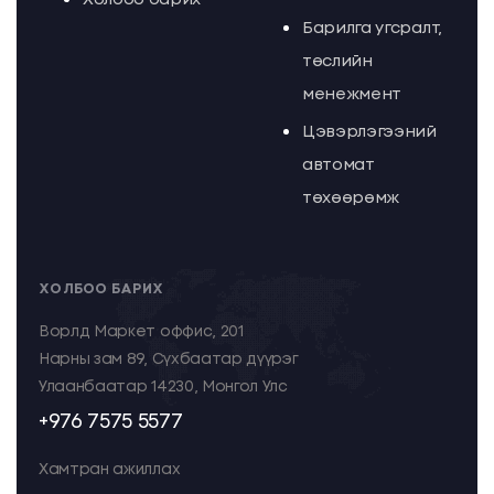
Барилга угсралт,
төслийн
менежмент
Цэвэрлэгээний
автомат
төхөөрөмж
ХОЛБОО БАРИХ
Ворлд Маркет оффис, 201
Нарны зам 89, Сүхбаатар дүүрэг
Улаанбаатар 14230, Монгол Улс
+976 7575 5577
Хамтран ажиллах