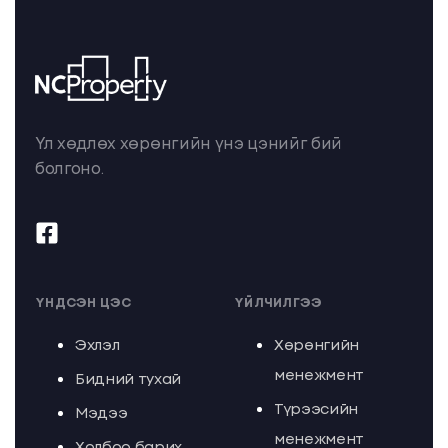
Үл хөдлөх хөрөнгийн үнэ цэнийг бий
болгоно.
ҮНДСЭН ЦЭС
ҮЙЛЧИЛГЭЭ
Эхлэл
Хөрөнгийн
менежмент
Бидний тухай
Түрээсийн
Мэдээ
менежмент
Холбоо барих